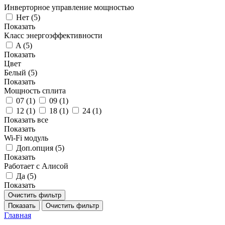
Инверторное управление мощностью
Нет (
5
)
Показать
Класс энергоэффективности
A (
5
)
Показать
Цвет
Белый (
5
)
Показать
Мощность сплита
07 (
1
)
09 (
1
)
12 (
1
)
18 (
1
)
24 (
1
)
Показать все
Показать
Wi-Fi модуль
Доп.опция (
5
)
Показать
Работает с Алисой
Да (
5
)
Показать
Очистить фильтр
Показать
Очистить фильтр
Главная