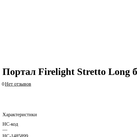
Портал Firelight Stretto Long
0
Нет отзывов
Характеристики
HC-код
—
НС-1485899