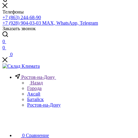
Телефоны
+7 (863) 244-68-90
+7 (928) 904-03-03
MAX, WhatsApp, Telegram
Заказать звонок
0
0
0
Ростов-на-Дону
Назад
Города
Аксай
Батайск
Ростов-на-Дону
0
Сравнение