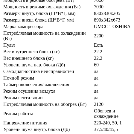
Мощность в режиме обогрева (Вт)
7620
Мощность в режиме охлаждения (Вт)
7030
Размеры внутр. блока (Ш*В*Г, мм)
830х830х205
Размеры внеш. блока (Ш*В*Г, мм)
890х342х673
Марка компрессора
GMCC TOSHIBA
Потребляемая мощность на охлаждении
2200
(Вт)
Пульт
Есть
Вес внутреннего блока (кг)
22.2
Вес внешнего блока (кг)
22.2
Уровень шума нар. блока (Дб)
60
Самодиагностика неисправностей
да
Ночной режим
да
Таймер включения/выключения
да
Режим осушения воздуха
да
Режим вентиляции
да
Потребляемая мощность на обогрев (Вт)
2120
Обогрев и
Режим работы
охлаждение
Напряжение питания
220-240, 50, 1
Уровень шума внутр. блока (Дб)
37,5/40/45,5