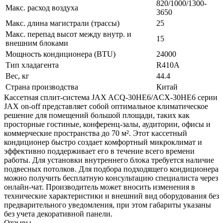
820/1000/1300-
Макс. расход воздуха
3650
Макс. длина магистрали (трассы)
25
Макс. перепад высот между внутр. и
15
внешним блоками
Мощность кондиционера (BTU)
24000
Тип хладагента
R410A
Вес, кг
44.4
Страна производства
Китай
Кассетная сплит-система JAX ACQ-30HE6/ACX-30HE6 серии
JAX on-off представляет собой оптимальное климатическое
решение для помещений большой площади, таких как
просторные гостиные, конференц-залы, аудитории, офисы и
коммерческие пространства до 70 м². Этот кассетный
кондиционер быстро создает комфортный микроклимат и
эффективно поддерживает его в течение всего времени
работы. Для установки внутреннего блока требуется наличие
подвесных потолков. Для подбора подходящего кондиционера
можно получить бесплатную консультацию специалиста через
онлайн-чат. Производитель может вносить изменения в
технические характеристики и внешний вид оборудования без
предварительного уведомления, при этом габариты указаны
без учета декоративной панели.
Отзывы