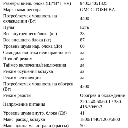
Размеры внеш. блока (Ш*В*Г, мм)
940х340х1325
Марка компрессора
GMCC TOSHIBA
Потребляемая мощность на
4400
охлаждении (Вт)
Пульт
Есть
Вес внутреннего блока (кг)
28
Вес внешнего блока (кг)
87
Уровень шума нар. блока (Дб)
60
Самодиагностика неисправностей
да
Ночной режим
да
Таймер включения/выключения
да
Режим осушения воздуха
да
Режим вентиляции
да
Потребляемая мощность на обогрев
4200
(Вт)
Режим работы
Обогрев и охлаждение
220-240-50/60-1 / 380-
Напряжение питания
415-50/60-3
Уровень шума внутр. блока (Дб)
41
Макс. расход воздуха
1800/1440/1260/5800
Макс. длина магистрали (трассы)
50