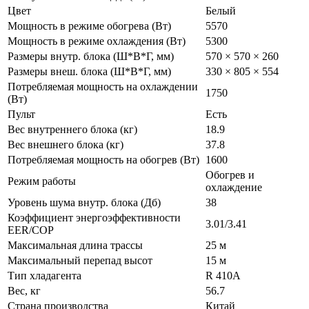
Цвет
Белый
Мощность в режиме обогрева (Вт)
5570
Мощность в режиме охлаждения (Вт)
5300
Размеры внутр. блока (Ш*В*Г, мм)
570 × 570 × 260
Размеры внеш. блока (Ш*В*Г, мм)
330 × 805 × 554
Потребляемая мощность на охлаждении
1750
(Вт)
Пульт
Есть
Вес внутреннего блока (кг)
18.9
Вес внешнего блока (кг)
37.8
Потребляемая мощность на обогрев (Вт)
1600
Обогрев и
Режим работы
охлаждение
Уровень шума внутр. блока (Дб)
38
Коэффициент энергоэффективности
3.01/3.41
EER/COP
Максимальная длина трассы
25 м
Максимальный перепад высот
15 м
Тип хладагента
R 410A
Вес, кг
56.7
Страна производства
Китай