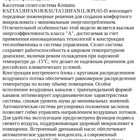
Кассетная сплит-система Kentatsu
KSZTA53HFAN1R/KSUTA53HFAN1L/KPU65-D воплощает
передовые инженерные решения для создания комфортного
микроклимата с минимальным энергопотреблением.
Отличительной особенностью этой модели является высокая
энергоэффективность класса "А", достигаемая за счет
применения инновационных технологий в конструкции
теплообменника и системы управления. Сплит-система
сохраняет работоспособность в широком температурном
диапазоне, включая режим охлаждения при наружной
температуре до -15°С, что делает ее надежным решением для
российских климатических условий.
Конструкция внутреннего блока с круговым распределением
воздушного потока обеспечивает равномерное распределение
температуры по всему объему помещения. Особое
исполнение воздушных каналов с трапецеидальной формой
канавок оптимизирует аэродинамические характеристики
системы, снижая уровень шума до минимальных значений.
Автоматическая система регулировки положения заслонок
позволяет гибко управлять направлением воздушных потоков.
Для удобства эксплуатации предусмотрена функция подмеса
свежего воздуха, поддерживающая здоровый микроклимат в
помещении. Встроенный дренажный насос обеспечивает
автоматическое удаление конденсата, а современный