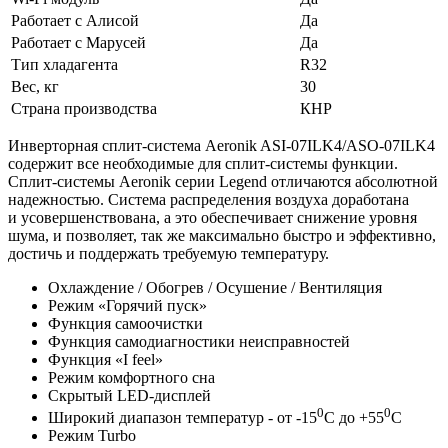
Работает с Алисой
Да
Работает с Марусей
Да
Тип хладагента
R32
Вес, кг
30
Страна производства
КНР
Инверторная сплит-система Aeronik ASI-07ILK4/ASO-07ILK4
содержит все необходимые для сплит-системы функции.
Сплит-системы Aeronik серии Legend отличаются абсолютной
надежностью. Система распределения воздуха доработана
и усовершенствована, а это обеспечивает снижение уровня
шума, и позволяет, так же максимально быстро и эффективно,
достичь и поддержать требуемую температуру.
Охлаждение / Обогрев / Осушение / Вентиляция
Режим «Горячий пуск»
Функция самоочистки
Функция самодиагностики неисправностей
Функция «I feel»
Режим комфортного сна
Скрытый LED-дисплей
0
0
Широкий диапазон температур - от -15
C до +55
C
Режим Turbo