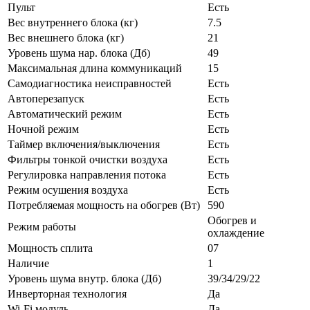
Пульт
Есть
Вес внутреннего блока (кг)
7.5
Вес внешнего блока (кг)
21
Уровень шума нар. блока (Дб)
49
Максимальная длина коммуникаций
15
Самодиагностика неисправностей
Есть
Автоперезапуск
Есть
Автоматический режим
Есть
Ночной режим
Есть
Таймер включения/выключения
Есть
Фильтры тонкой очистки воздуха
Есть
Регулировка направления потока
Есть
Режим осушения воздуха
Есть
Потребляемая мощность на обогрев (Вт)
590
Обогрев и
Режим работы
охлаждение
Мощность сплита
07
Наличие
1
Уровень шума внутр. блока (Дб)
39/34/29/22
Инверторная технология
Да
Wi-Fi модуль
Да