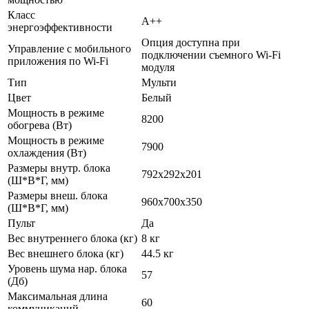
Класс
A++
энергоэффективности
Опция доступна при
Управление c мобильного
подключении съемного Wi-Fi
приложения по Wi-Fi
модуля
Тип
Мульти
Цвет
Белый
Мощность в режиме
8200
обогрева (Вт)
Мощность в режиме
7900
охлаждения (Вт)
Размеры внутр. блока
792х292х201
(Ш*В*Г, мм)
Размеры внеш. блока
960х700х350
(Ш*В*Г, мм)
Пульт
Да
Вес внутреннего блока (кг)
8 кг
Вес внешнего блока (кг)
44.5 кг
Уровень шума нар. блока
57
(Дб)
Максимальная длина
60
коммуникаций