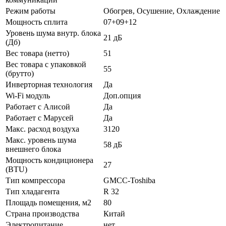
Режим работы
Обогрев, Осушение, Охлаждение
Мощность сплита
07+09+12
Уровень шума внутр. блока
21 дБ
(Дб)
Вес товара (нетто)
51
Вес товара с упаковкой
55
(брутто)
Инверторная технология
Да
Wi-Fi модуль
Доп.опция
Работает с Алисой
Да
Работает с Марусей
Да
Макс. расход воздуха
3120
Макс. уровень шума
58 дБ
внешнего блока
Мощность кондиционера
27
(BTU)
Тип компрессора
GMCC-Toshiba
Тип хладагента
R 32
Площадь помещения, м2
80
Страна производства
Китай
Электропитание
нет