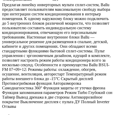
Предлагая линейку инверторных мульти сплит-систем, Ballu
предоставляет пользователям максимальную свободу выбора
при интеграции систем кондиционирования в интерьер
помещения. К одному наружному блоку можно подключить
до 5 внутренних блоков различной мощности, что позволяет
пользователю составить индивидуальную систему
кондиционирования, отвечающую его персональным
требованиям. Настенные внутренние блоки Ballu —
универсальное решение для размещения в спальне, детской,
кабинете и других помещениях. Они обладают всеми
стандартными функциями бытовой сплит-системы. Пульт
управления с эргономичным дизайном, идущий в комплекте,
позволяет настроить режим работы кондиционера всего за
несколько секунд. Особенности и преимущества Ballu BSUI-
FM 07+09+12: Режимы работы: охлаждение, обогрев,
осушение, вентиляция, авторестарт Температурный режим
работы внешнего блока до -15°C Скрытый дисплей
Противогрибковая функция Авторазморозка
Самодиагностика 360° Функция защиты от утечки фреона
Функция запоминания параметров Режим Turbo Глубокий сон
Таймер Вывод дренажа в две стороны Антикоррозийное
покрытие Выключение дисплея с пульта ДУ Полный Inverter
Отзывы