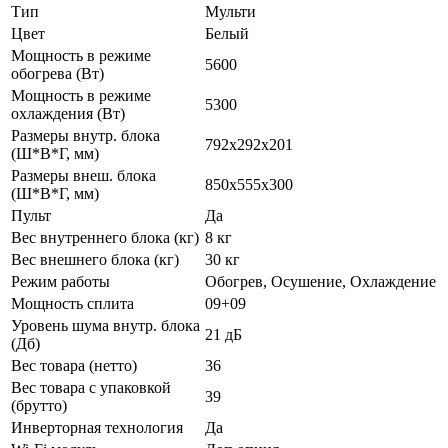
Тип
Мульти
Цвет
Белый
Мощность в режиме
5600
обогрева (Вт)
Мощность в режиме
5300
охлаждения (Вт)
Размеры внутр. блока
792х292х201
(Ш*В*Г, мм)
Размеры внеш. блока
850х555х300
(Ш*В*Г, мм)
Пульт
Да
Вес внутреннего блока (кг)
8 кг
Вес внешнего блока (кг)
30 кг
Режим работы
Обогрев, Осушение, Охлаждение
Мощность сплита
09+09
Уровень шума внутр. блока
21 дБ
(Дб)
Вес товара (нетто)
36
Вес товара с упаковкой
39
(брутто)
Инверторная технология
Да