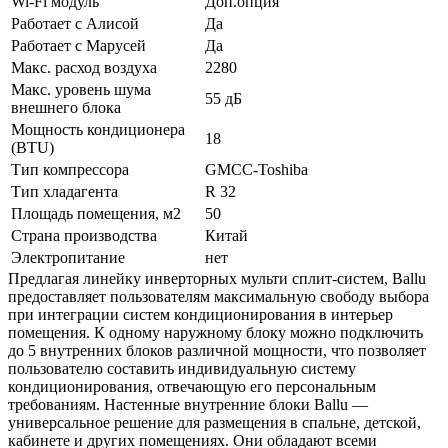
Wi-Fi модуль
Доп.опция
Работает с Алисой
Да
Работает с Марусей
Да
Макс. расход воздуха
2280
Макс. уровень шума
55 дБ
внешнего блока
Мощность кондиционера
18
(BTU)
Тип компрессора
GMCC-Toshiba
Тип хладагента
R 32
Площадь помещения, м2
50
Страна производства
Китай
Электропитание
нет
Предлагая линейку инверторных мульти сплит-систем, Ballu
предоставляет пользователям максимальную свободу выбора
при интеграции систем кондиционирования в интерьер
помещения. К одному наружному блоку можно подключить
до 5 внутренних блоков различной мощности, что позволяет
пользователю составить индивидуальную систему
кондиционирования, отвечающую его персональным
требованиям. Настенные внутренние блоки Ballu —
универсальное решение для размещения в спальне, детской,
кабинете и других помещениях. Они обладают всеми