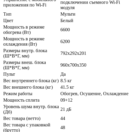
подключении съемного Wi-Fi
приложения по Wi-Fi
модуля
Тип
Мульти
Цвет
Белый
Мощность в режиме
6600
обогрева (Вт)
Мощность в режиме
6200
охлаждения (Вт)
Размеры внутр. блока
792х292х201
(Ш*В*Г, мм)
Размеры внеш. блока
960х700х350
(Ш*В*Г, мм)
Пульт
Да
Вес внутреннего блока (кг)
8.5 кг
Вес внешнего блока (кг)
41.5 кг
Режим работы
Обогрев, Осушение, Охлаждение
Мощность сплита
09+12
Уровень шума внутр. блока
21 дБ
(Дб)
Вес товара (нетто)
44
Вес товара с упаковкой
48
(брутто)