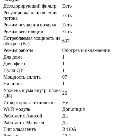
Дезодорирующий фильтр
Есть
Регулировка направления
Есть
потока
Режим осушения воздуха
Есть
Режим вентиляции
Есть
Потребляемая мощность на
637
обогрев (Вт)
Режим работы
Обогрев и охлаждение
Для дома
1
Для офиса
1
Пульт ДУ
1
Мощность сплита
07
Наличие
1
Уровень шума внутр. блока
26
(Дб)
Инверторная технология
Нет
Wi-Fi модуль
Доп.опция
Работает с Алисой
Да
Работает с Марусей
Да
Тип хладагента
R410A
Вес, кг
29,8