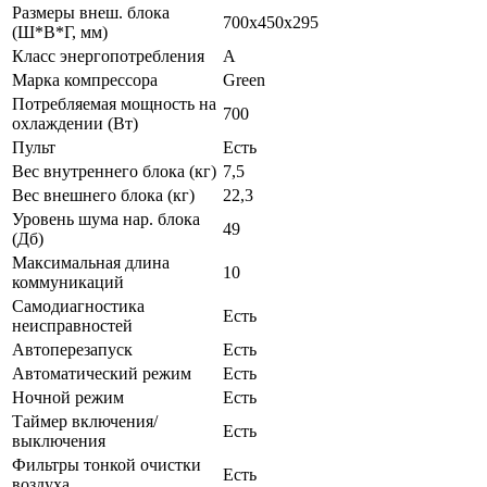
Размеры внеш. блока
700х450х295
(Ш*В*Г, мм)
Класс энергопотребления
A
Марка компрессора
Green
Потребляемая мощность на
700
охлаждении (Вт)
Пульт
Есть
Вес внутреннего блока (кг)
7,5
Вес внешнего блока (кг)
22,3
Уровень шума нар. блока
49
(Дб)
Максимальная длина
10
коммуникаций
Самодиагностика
Есть
неисправностей
Автоперезапуск
Есть
Автоматический режим
Есть
Ночной режим
Есть
Таймер включения/
Есть
выключения
Фильтры тонкой очистки
Есть
воздуха