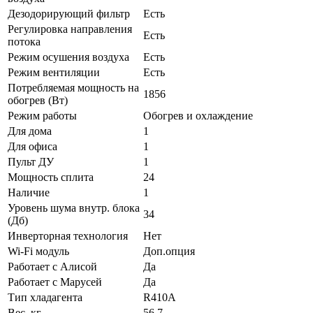
Дезодорирующий фильтр
Есть
Регулировка направления
Есть
потока
Режим осушения воздуха
Есть
Режим вентиляции
Есть
Потребляемая мощность на
1856
обогрев (Вт)
Режим работы
Обогрев и охлаждение
Для дома
1
Для офиса
1
Пульт ДУ
1
Мощность сплита
24
Наличие
1
Уровень шума внутр. блока
34
(Дб)
Инверторная технология
Нет
Wi-Fi модуль
Доп.опция
Работает с Алисой
Да
Работает с Марусей
Да
Тип хладагента
R410A
Вес, кг
56,7