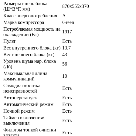
Размеры внеш. блока
870х555х370
(Ш*В*Г, мм)
Класс энергопотребления
A
Марка компрессора
Green
Потребляемая мощность на
1917
охлаждении (Вт)
Пульт
Есть
Вес внутреннего блока (кг)
13,7
Вес внешнего блока (кг)
43
Уровень шума нар. блока
56
(Дб)
Максимальная длина
10
коммуникаций
Самодиагностика
Есть
неисправностей
Автоперезапуск
Есть
Автоматический режим
Есть
Ночной режим
Есть
Таймер включения/
Есть
выключения
Фильтры тонкой очистки
Есть
воздуха