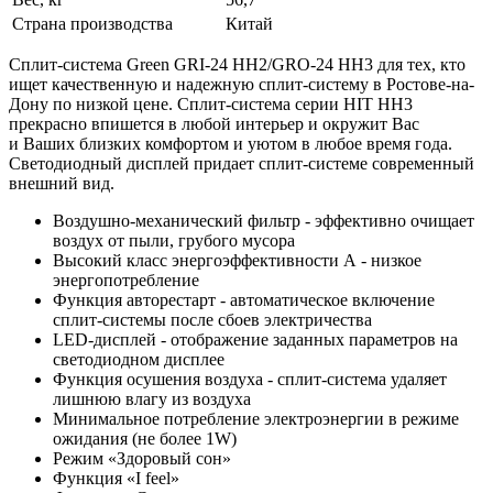
Страна производства
Китай
Сплит-система Green GRI-24 HH2/GRO-24 HH3 для тех, кто
ищет качественную и надежную сплит-систему в Ростове-на-
Дону по низкой цене. Сплит-система серии HIT HH3
прекрасно впишется в любой интерьер и окружит Вас
и Ваших близких комфортом и уютом в любое время года.
Светодиодный дисплей придает сплит-системе современный
внешний вид.
Воздушно-механический фильтр - эффективно очищает
воздух от пыли, грубого мусора
Высокий класс энергоэффективности А - низкое
энергопотребление
Функция авторестарт - автоматическое включение
сплит-системы после сбоев электричества
LED-дисплей - отображение заданных параметров на
светодиодном дисплее
Функция осушения воздуха - сплит-система удаляет
лишнюю влагу из воздуха
Минимальное потребление электроэнергии в режиме
ожидания (не более 1W)
Режим «Здоровый сон»
Функция «I feel»