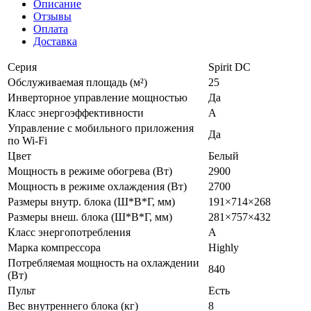
Описание
Отзывы
Оплата
Доставка
Серия
Spirit DC
Обслуживаемая площадь (м²)
25
Инверторное управление мощностью
Да
Класс энергоэффективности
A
Управление c мобильного приложения
Да
по Wi-Fi
Цвет
Белый
Мощность в режиме обогрева (Вт)
2900
Мощность в режиме охлаждения (Вт)
2700
Размеры внутр. блока (Ш*В*Г, мм)
191×714×268
Размеры внеш. блока (Ш*В*Г, мм)
281×757×432
Класс энергопотребления
A
Марка компрессора
Highly
Потребляемая мощность на охлаждении
840
(Вт)
Пульт
Есть
Вес внутреннего блока (кг)
8