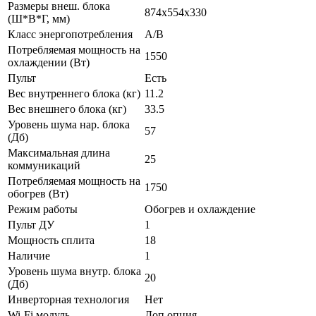
Размеры внеш. блока
874x554x330
(Ш*В*Г, мм)
Класс энергопотребления
A/B
Потребляемая мощность на
1550
охлаждении (Вт)
Пульт
Есть
Вес внутреннего блока (кг)
11.2
Вес внешнего блока (кг)
33.5
Уровень шума нар. блока
57
(Дб)
Максимальная длина
25
коммуникаций
Потребляемая мощность на
1750
обогрев (Вт)
Режим работы
Обогрев и охлаждение
Пульт ДУ
1
Мощность сплита
18
Наличие
1
Уровень шума внутр. блока
20
(Дб)
Инверторная технология
Нет
Wi-Fi модуль
Доп.опция