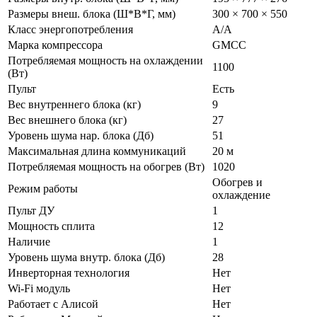
Размеры внеш. блока (Ш*В*Г, мм)
300 × 700 × 550
Класс энергопотребления
A/A
Марка компрессора
GMCC
Потребляемая мощность на охлаждении
1100
(Вт)
Пульт
Есть
Вес внутреннего блока (кг)
9
Вес внешнего блока (кг)
27
Уровень шума нар. блока (Дб)
51
Максимальная длина коммуникаций
20 м
Потребляемая мощность на обогрев (Вт)
1020
Обогрев и
Режим работы
охлаждение
Пульт ДУ
1
Мощность сплита
12
Наличие
1
Уровень шума внутр. блока (Дб)
28
Инверторная технология
Нет
Wi-Fi модуль
Нет
Работает с Алисой
Нет