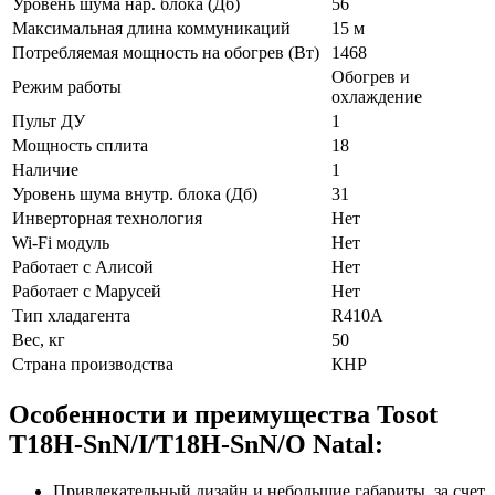
Уровень шума нар. блока (Дб)
56
Максимальная длина коммуникаций
15 м
Потребляемая мощность на обогрев (Вт)
1468
Обогрев и
Режим работы
охлаждение
Пульт ДУ
1
Мощность сплита
18
Наличие
1
Уровень шума внутр. блока (Дб)
31
Инверторная технология
Нет
Wi-Fi модуль
Нет
Работает с Алисой
Нет
Работает с Марусей
Нет
Тип хладагента
R410A
Вес, кг
50
Страна производства
КНР
Особенности и преимущества Tosot
T18H-SnN/I/T18H-SnN/O Natal:
Привлекательный дизайн и небольшие габариты, за счет