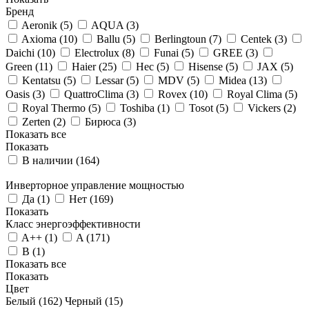
Бренд
Aeronik (
5
)
AQUA (
3
)
Axioma (
10
)
Ballu (
5
)
Berlingtoun (
7
)
Centek (
3
)
Daichi (
10
)
Electrolux (
8
)
Funai (
5
)
GREE (
3
)
Green (
11
)
Haier (
25
)
Hec (
5
)
Hisense (
5
)
JAX (
5
)
Kentatsu (
5
)
Lessar (
5
)
MDV (
5
)
Midea (
13
)
Oasis (
3
)
QuattroClima (
3
)
Rovex (
10
)
Royal Clima (
5
)
Royal Thermo (
5
)
Toshiba (
1
)
Tosot (
5
)
Vickers (
2
)
Zerten (
2
)
Бирюса (
3
)
Показать все
Показать
В наличии (
164
)
Инверторное управление мощностью
Да (
1
)
Нет (
169
)
Показать
Класс энергоэффективности
A++ (
1
)
A (
171
)
B (
1
)
Показать все
Показать
Цвет
Белый (
162
)
Черный (
15
)